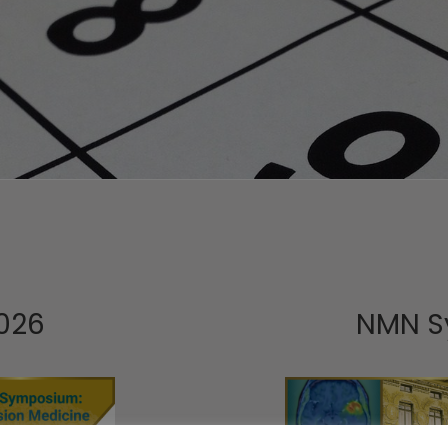
026
NMN S